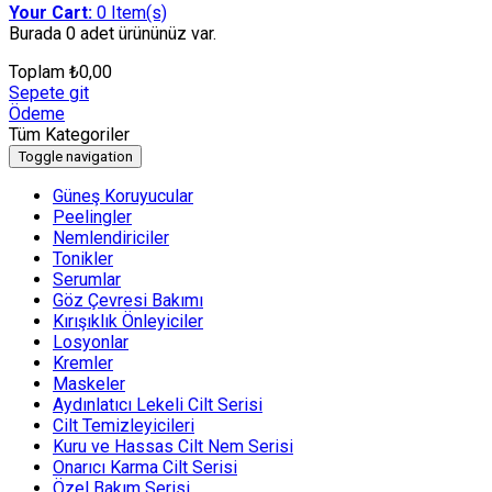
Your Cart:
0
Item(s)
Burada
0 adet
ürününüz var.
Toplam
₺
0,00
Sepete git
Ödeme
Tüm Kategoriler
Toggle navigation
Güneş Koruyucular
Peelingler
Nemlendiriciler
Tonikler
Serumlar
Göz Çevresi Bakımı
Kırışıklık Önleyiciler
Losyonlar
Kremler
Maskeler
Aydınlatıcı Lekeli Cilt Serisi
Cilt Temizleyicileri
Kuru ve Hassas Cilt Nem Serisi
Onarıcı Karma Cilt Serisi
Özel Bakım Serisi