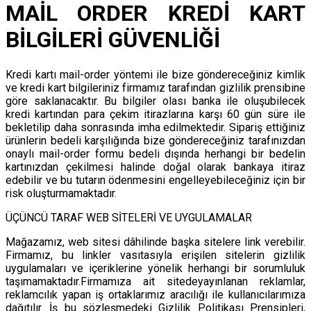
MAİL ORDER KREDİ KART
BİLGİLERİ GÜVENLİĞİ
Kredi kartı mail-order yöntemi ile bize göndereceğiniz kimlik
ve kredi kart bilgileriniz firmamız tarafından gizlilik prensibine
göre saklanacaktır. Bu bilgiler olası banka ile oluşubilecek
kredi kartından para çekim itirazlarına karşı 60 gün süre ile
bekletilip daha sonrasında imha edilmektedir. Sipariş ettiğiniz
ürünlerin bedeli karşılığında bize göndereceğiniz tarafınızdan
onaylı mail-order formu bedeli dışında herhangi bir bedelin
kartınızdan çekilmesi halinde doğal olarak bankaya itiraz
edebilir ve bu tutarın ödenmesini engelleyebileceğiniz için bir
risk oluşturmamaktadır.
ÜÇÜNCÜ TARAF WEB SİTELERİ VE UYGULAMALAR
Mağazamız, web sitesi dâhilinde başka sitelere link verebilir.
Firmamız, bu linkler vasıtasıyla erişilen sitelerin gizlilik
uygulamaları ve içeriklerine yönelik herhangi bir sorumluluk
taşımamaktadır.Firmamıza ait sitedeyayınlanan reklamlar,
reklamcılık yapan iş ortaklarımız aracılığı ile kullanıcılarımıza
dağıtılır. İş bu sözleşmedeki Gizlilik Politikası Prensipleri,