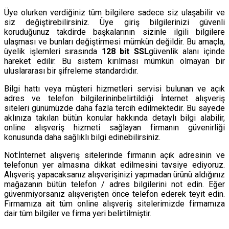
Üye olurken verdiğiniz tüm bilgilere sadece siz ulaşabilir ve
siz değiştirebilirsiniz. Üye giriş bilgilerinizi güvenli
koruduğunuz takdirde başkalarının sizinle ilgili bilgilere
ulaşması ve bunları değiştirmesi mümkün değildir. Bu amaçla,
üyelik işlemleri sırasında
128 bit SSL
güvenlik alanı içinde
hareket edilir. Bu sistem kırılması mümkün olmayan bir
uluslararası bir şifreleme standardıdır.
Bilgi hattı veya müşteri hizmetleri servisi bulunan ve açık
adres ve telefon bilgilerininbelirtildiği İnternet alışveriş
siteleri günümüzde daha fazla tercih edilmektedir. Bu sayede
aklınıza takılan bütün konular hakkında detaylı bilgi alabilir,
online alışveriş hizmeti sağlayan firmanın güvenirliği
konusunda daha sağlıklı bilgi edinebilirsiniz.
Not:İnternet alışveriş sitelerinde firmanın açık adresinin ve
telefonun yer almasına dikkat edilmesini tavsiye ediyoruz.
Alışveriş yapacaksanız alışverişinizi yapmadan ürünü aldığınız
mağazanın bütün telefon / adres bilgilerini not edin. Eğer
güvenmiyorsanız alışverişten önce telefon ederek teyit edin.
Firmamıza ait tüm online alışveriş sitelerimizde firmamıza
dair tüm bilgiler ve firma yeri belirtilmiştir.