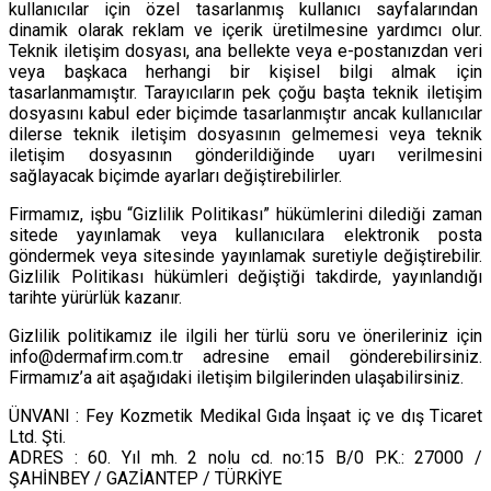
kullanıcılar için özel tasarlanmış kullanıcı sayfalarından
dinamik olarak reklam ve içerik üretilmesine yardımcı olur.
Teknik iletişim dosyası, ana bellekte veya e-postanızdan veri
veya başkaca herhangi bir kişisel bilgi almak için
tasarlanmamıştır. Tarayıcıların pek çoğu başta teknik iletişim
dosyasını kabul eder biçimde tasarlanmıştır ancak kullanıcılar
dilerse teknik iletişim dosyasının gelmemesi veya teknik
iletişim dosyasının gönderildiğinde uyarı verilmesini
sağlayacak biçimde ayarları değiştirebilirler.
Firmamız, işbu “Gizlilik Politikası” hükümlerini dilediği zaman
sitede yayınlamak veya kullanıcılara elektronik posta
göndermek veya sitesinde yayınlamak suretiyle değiştirebilir.
Gizlilik Politikası hükümleri değiştiği takdirde, yayınlandığı
tarihte yürürlük kazanır.
Gizlilik politikamız ile ilgili her türlü soru ve önerileriniz için
info@dermafirm.com.tr adresine email gönderebilirsiniz.
Firmamız’a ait aşağıdaki iletişim bilgilerinden ulaşabilirsiniz.
ÜNVANI : Fey Kozmetik Medikal Gıda İnşaat iç ve dış Ticaret
Ltd. Şti.
ADRES : 60. Yıl mh. 2 nolu cd. no:15 B/0 P.K.: 27000 /
ŞAHİNBEY / GAZİANTEP / TÜRKİYE