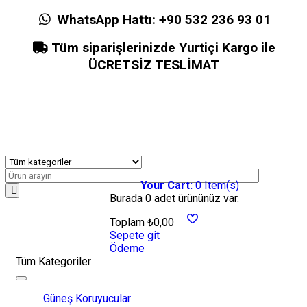
WhatsApp Hattı:
+90 532 236 93 01
Tüm siparişlerinizde Yurtiçi Kargo ile
ÜCRETSİZ TESLİMAT
Your Cart:
0
Item(s)
Burada
0 adet
ürününüz var.
Toplam
₺
0,00
Sepete git
Ödeme
Tüm Kategoriler
Toggle
navigation
Güneş Koruyucular