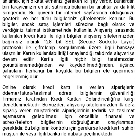
anlamak için dikkat etmeniz gereken iki şey vardır. Bunlardan
biri tarayıcınızın en alt satırında bulunan bir anahtar ya da kilit
simgesidir. Bu güvenli bir internet sayfasında olduğunuzu
gösterir ve her türlü bilgileriniz şifrelenerek korunur. Bu
bilgiler, ancak satış işlemleri sürecine bağlı olarak ve
verdiğiniz talimat istikametinde kullanılır. Alışveriş sırasında
kullanılan kredi kartı ile ilgili bilgiler alışveriş sitelerimizden
bağımsız olarak 128 bit SSL (Secure Sockets Layer)
protokolü ile şifrelenip sorgulanmak üzere ilgili bankaya
ulaştırılır. Kartın kullanılabilirliği onaylandığı takdirde alışverişe
devam edilir. Kartla ilgili hiçbir bilgi tarafımızdan
görüntülenemediğinden ve kaydedilmediğinden, üçüncü
şahısların herhangi bir koşulda bu bilgileri ele geçirmesi
engellenmiş olur.
Online olarak kredi kartı ile verilen siparişlerin
ödeme/fatura/teslimat adresi bilgilerinin güvenilirliği
firmamiz tarafından Kredi Kartları Dolandırıcılığı’na karşı
denetlenmektedir. Bu yüzden, alışveriş sitelerimizden ilk defa
sipariş veren müşterilerin siparişlerinin tedarik ve teslimat
aşamasına gelebilmesi için öncelikle finansal ve
adres/telefon bilgilerinin doğruluğunun onaylanması
gereklidir. Bu bilgilerin kontrolü için gerekirse kredi kartı sahibi
müşteri ile veya ilgili banka ile irtibata geçilmektedir.