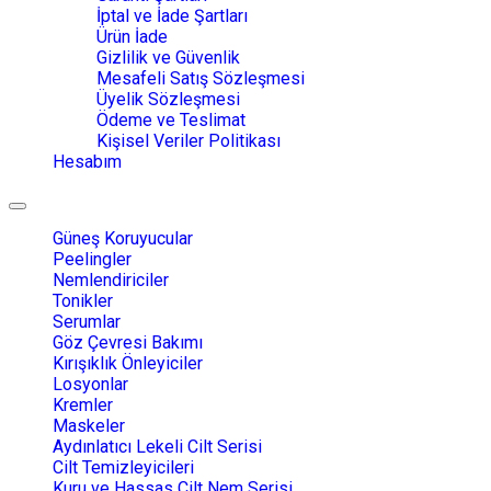
İptal ve İade Şartları
Ürün İade
Gizlilik ve Güvenlik
Mesafeli Satış Sözleşmesi
Üyelik Sözleşmesi
Ödeme ve Teslimat
Kişisel Veriler Politikası
Hesabım
Toggle
navigation
Güneş Koruyucular
Peelingler
Nemlendiriciler
Tonikler
Serumlar
Göz Çevresi Bakımı
Kırışıklık Önleyiciler
Losyonlar
Kremler
Maskeler
Aydınlatıcı Lekeli Cilt Serisi
Cilt Temizleyicileri
Kuru ve Hassas Cilt Nem Serisi