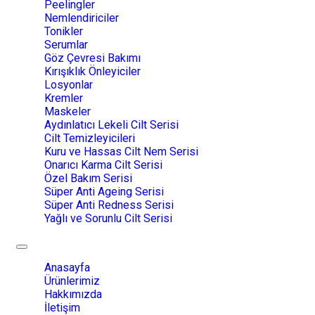
Peelingler
Nemlendiriciler
Tonikler
Serumlar
Göz Çevresi Bakımı
Kırışıklık Önleyiciler
Losyonlar
Kremler
Maskeler
Aydınlatıcı Lekeli Cilt Serisi
Cilt Temizleyicileri
Kuru ve Hassas Cilt Nem Serisi
Onarıcı Karma Cilt Serisi
Özel Bakım Serisi
Süper Anti Ageing Serisi
Süper Anti Redness Serisi
Yağlı ve Sorunlu Cilt Serisi
Toggle
navigation
Anasayfa
Ürünlerimiz
Hakkımızda
İletişim