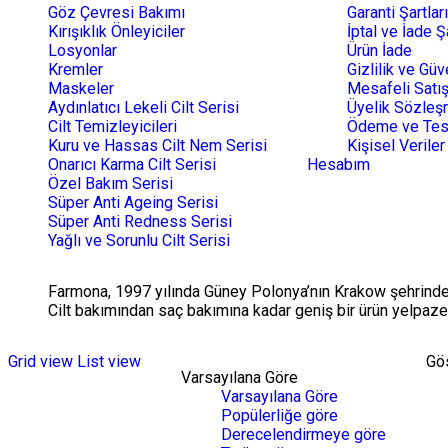
Göz Çevresi Bakımı
Garanti Şartları
Kırışıklık Önleyiciler
İptal ve İade Şa
Losyonlar
Ürün İade
Kremler
Gizlilik ve Güv
Maskeler
Mesafeli Satı
Aydınlatıcı Lekeli Cilt Serisi
Üyelik Sözleş
Cilt Temizleyicileri
Ödeme ve Tes
Kuru ve Hassas Cilt Nem Serisi
Kişisel Veriler
Onarıcı Karma Cilt Serisi
Hesabım
Özel Bakım Serisi
Süper Anti Ageing Serisi
Süper Anti Redness Serisi
Yağlı ve Sorunlu Cilt Serisi
Farmona, 1997 yılında Güney Polonya’nın Krakow şehrinde k
Cilt bakımından saç bakımına kadar geniş bir ürün yelpaze
Grid view
List view
Gö
Varsayılana Göre
Varsayılana Göre
Popülerliğe göre
Derecelendirmeye göre