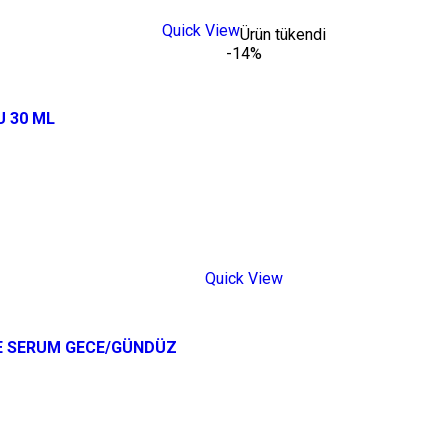
Quick View
Ürün tükendi
-14%
 30 ML
Quick View
E SERUM GECE/GÜNDÜZ