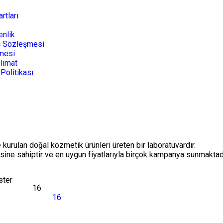
rtları
enlik
ş Sözleşmesi
mesi
limat
 Politikası
urulan doğal kozmetik ürünleri üreten bir laboratuvardır.
sine sahiptir ve en uygun fiyatlarıyla birçok kampanya sunmaktadı
ster
16
16