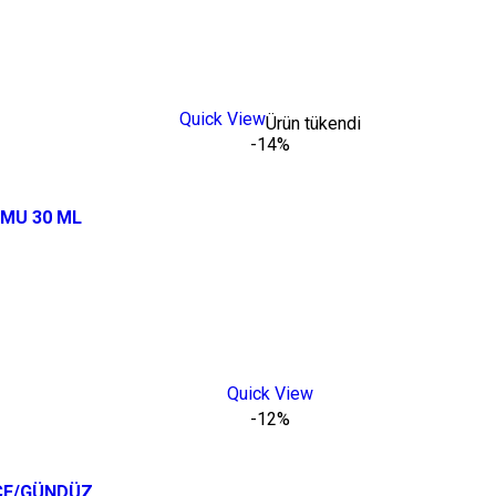
Quick View
Ürün tükendi
-14%
MU 30 ML
Quick View
-12%
CE/GÜNDÜZ