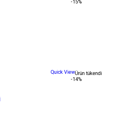
-15%
Quick View
Ürün tükendi
-14%
İ