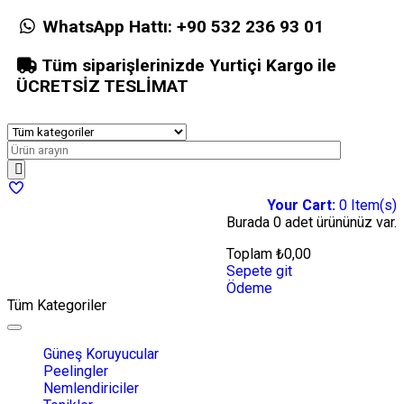
WhatsApp Hattı:
+90 532 236 93 01
Tüm siparişlerinizde Yurtiçi Kargo ile
ÜCRETSİZ TESLİMAT
Your Cart:
0
Item(s)
Burada
0 adet
ürününüz var.
Toplam
₺
0,00
Sepete git
Ödeme
Tüm Kategoriler
Toggle
navigation
Güneş Koruyucular
Peelingler
Nemlendiriciler