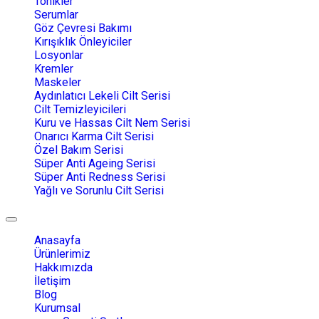
Tonikler
Serumlar
Göz Çevresi Bakımı
Kırışıklık Önleyiciler
Losyonlar
Kremler
Maskeler
Aydınlatıcı Lekeli Cilt Serisi
Cilt Temizleyicileri
Kuru ve Hassas Cilt Nem Serisi
Onarıcı Karma Cilt Serisi
Özel Bakım Serisi
Süper Anti Ageing Serisi
Süper Anti Redness Serisi
Yağlı ve Sorunlu Cilt Serisi
Toggle
navigation
Anasayfa
Ürünlerimiz
Hakkımızda
İletişim
Blog
Kurumsal