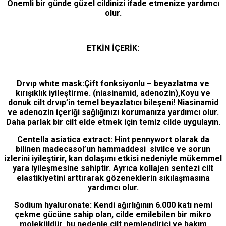
Önemli bir günde güzel cildinizi ifade etmenize yardımcı
olur.
ETKİN İÇERİK:
Drvıp whıte mask:Çift fonksiyonlu – beyazlatma ve
kırışıklık iyileştirme. (niasinamid, adenozin),Koyu ve
donuk cilt drvıp’in temel beyazlatıcı bileşeni! Niasinamid
ve adenozin içeriği sağlığınızı korumanıza yardımcı olur.
Daha parlak bir cilt elde etmek için temiz cilde uygulayın.
Centella asiatica extract: Hint pennywort olarak da
bilinen madecasol’un hammaddesi sivilce ve sorun
izlerini iyileştirir, kan dolaşımı etkisi nedeniyle mükemmel
yara iyileşmesine sahiptir. Ayrıca kollajen sentezi cilt
elastikiyetini arttırarak gözeneklerin sıkılaşmasına
yardımcı olur.
Sodium hyaluronate: Kendi ağırlığının 6.000 katı nemi
çekme gücüne sahip olan, cilde emilebilen bir mikro
moleküldür, bu nedenle cilt nemlendirici ve bakım