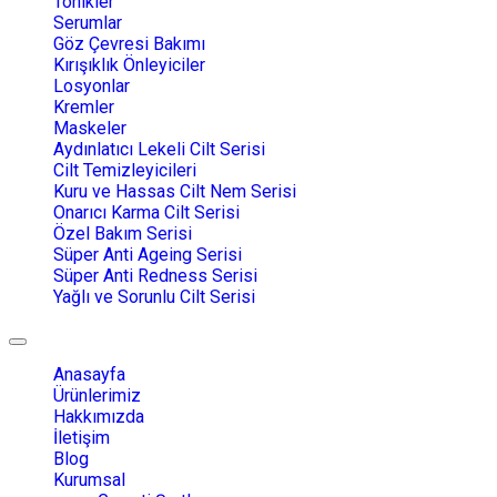
Tonikler
Serumlar
Göz Çevresi Bakımı
Kırışıklık Önleyiciler
Losyonlar
Kremler
Maskeler
Aydınlatıcı Lekeli Cilt Serisi
Cilt Temizleyicileri
Kuru ve Hassas Cilt Nem Serisi
Onarıcı Karma Cilt Serisi
Özel Bakım Serisi
Süper Anti Ageing Serisi
Süper Anti Redness Serisi
Yağlı ve Sorunlu Cilt Serisi
Toggle
navigation
Anasayfa
Ürünlerimiz
Hakkımızda
İletişim
Blog
Kurumsal