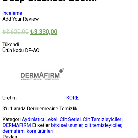
İnceleme
Add Your Review
₺
3.620,00
₺
3.330,00
Tükendi
Ürün kodu
DF-AO
Üretim:
KORE
3’ü 1 arada Derinlemesine Temizlik.
Kategori
Aydınlatıcı Lekeli Cilt Serisi
,
Cilt Temizleyicileri
,
DERMAFIRM
Etiketler
bitkisel ürünler
,
cilt temizleyiciler
,
dermafirm
,
kore ürünleri
Paylaş :