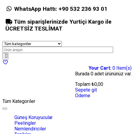
WhatsApp Hattı:
+90 532 236 93 01
Tüm siparişlerinizde Yurtiçi Kargo ile
ÜCRETSİZ TESLİMAT
Your Cart:
0
Item(s)
Burada
0 adet
ürününüz var.
Toplam
₺
0,00
Sepete git
Ödeme
Tüm Kategoriler
Toggle
navigation
Güneş Koruyucular
Peelingler
Nemlendiriciler