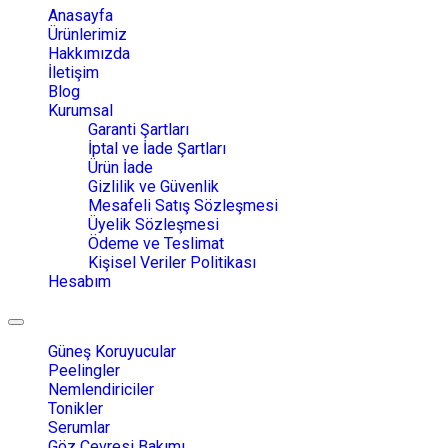
navigation
Anasayfa
Ürünlerimiz
Hakkımızda
İletişim
Blog
Kurumsal
Garanti Şartları
İptal ve İade Şartları
Ürün İade
Gizlilik ve Güvenlik
Mesafeli Satış Sözleşmesi
Üyelik Sözleşmesi
Ödeme ve Teslimat
Kişisel Veriler Politikası
Hesabım
Toggle
navigation
Güneş Koruyucular
Peelingler
Nemlendiriciler
Tonikler
Serumlar
Göz Çevresi Bakımı