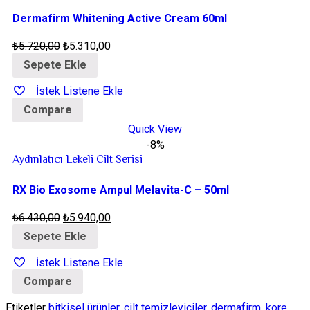
Dermafirm Whitening Active Cream 60ml
₺
5.720,00
₺
5.310,00
Sepete Ekle
İstek Listene Ekle
Compare
Quick View
-8%
Aydınlatıcı Lekeli Cilt Serisi
RX Bio Exosome Ampul Melavita-C – 50ml
₺
6.430,00
₺
5.940,00
Sepete Ekle
İstek Listene Ekle
Compare
Etiketler
bitkisel ürünler
,
cilt temizleyiciler
,
dermafirm
,
kore