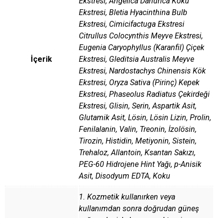
Ekstresi, Angelica Dahurica Kökü
Ekstresi, Bletia Hyacinthina Bulb
Ekstresi, Cimicifactuga Ekstresi
Citrullus Colocynthis Meyve Ekstresi,
Eugenia Caryophyllus (Karanfil) Çiçek
İçerik
Ekstresi, Gleditsia Australis Meyve
Ekstresi, Nardostachys Chinensis Kök
Ekstresi, Oryza Sativa (Pirinç) Kepek
Ekstresi, Phaseolus Radiatus Çekirdeği
Ekstresi, Glisin, Serin, Aspartik Asit,
Glutamik Asit, Lösin, Lösin Lizin, Prolin,
Fenilalanin, Valin, Treonin, İzolösin,
Tirozin, Histidin, Metiyonin, Sistein,
Trehaloz, Allantoin, Ksantan Sakızı,
PEG-60 Hidrojene Hint Yağı, p-Anisik
Asit, Disodyum EDTA, Koku
1. Kozmetik kullanırken veya
kullanımdan sonra doğrudan güneş