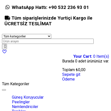
WhatsApp Hattı:
+90 532 236 93 01
Tüm siparişlerinizde Yurtiçi Kargo ile
ÜCRETSİZ TESLİMAT
Your Cart:
0
Item(s)
Burada
0 adet
ürününüz var.
Toplam
₺
0,00
Sepete git
Ödeme
Tüm Kategoriler
Toggle
navigation
Güneş Koruyucular
Peelingler
Nemlendiriciler