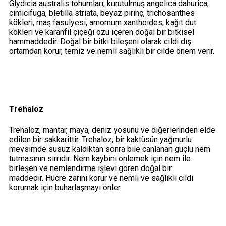
Glydicia australis tohumları, kurutulmuş angelica dahurica,
cimicifuga, bletilla striata, beyaz pirinç, trichosanthes
kökleri, maş fasulyesi, amomum xanthoides, kağıt dut
kökleri ve karanfil çiçeği özü içeren doğal bir bitkisel
hammaddedir. Doğal bir bitki bileşeni olarak cildi dış
ortamdan korur, temiz ve nemli sağlıklı bir cilde önem verir.
Trehaloz
Trehaloz, mantar, maya, deniz yosunu ve diğerlerinden elde
edilen bir sakkarittir. Trehaloz, bir kaktüsün yağmurlu
mevsimde susuz kaldıktan sonra bile canlanan güçlü nem
tutmasının sırrıdır. Nem kaybını önlemek için nem ile
birleşen ve nemlendirme işlevi gören doğal bir
maddedir. Hücre zarını korur ve nemli ve sağlıklı cildi
korumak için buharlaşmayı önler.