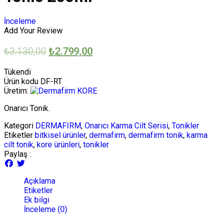
İnceleme
Add Your Review
₺
3.130,00
₺
2.799,00
Tükendi
Ürün kodu
DF-RT
Üretim:
KORE
Onarıcı Tonik.
Kategori
DERMAFIRM
,
Onarıcı Karma Cilt Serisi
,
Tonikler
Etiketler
bitkisel ürünler
,
dermafirm
,
dermafirm tonik
,
karma
cilt tonik
,
kore ürünleri
,
tonikler
Paylaş :
Açıklama
Etiketler
Ek bilgi
İnceleme (0)