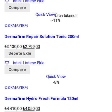
İstek Listene Ekle
Compare
Quick View
Ürün tükendi
-11%
DERMAFIRM
Dermafirm Repair Solution Tonic 200ml
₺
3.130,00
₺
2.799,00
Sepete Ekle
İstek Listene Ekle
Compare
Quick View
-8%
DERMAFIRM
Dermafirm Hydro Fresh Formula 120ml
₺
4.410,00
₺
4.050,00