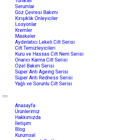
Tonikler
Serumlar
Göz Çevresi Bakımı
Kırışıklık Önleyiciler
Losyonlar
Kremler
Maskeler
Aydınlatıcı Lekeli Cilt Serisi
Cilt Temizleyicileri
Kuru ve Hassas Cilt Nem Serisi
Onarıcı Karma Cilt Serisi
Özel Bakım Serisi
Süper Anti Ageing Serisi
Süper Anti Redness Serisi
Yağlı ve Sorunlu Cilt Serisi
Toggle
navigation
Anasayfa
Ürünlerimiz
Hakkımızda
İletişim
Blog
Kurumsal