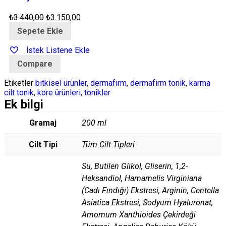
₺
3.440,00
₺
3.150,00
Sepete Ekle
İstek Listene Ekle
Compare
Etiketler
bitkisel ürünler
,
dermafirm
,
dermafirm tonik
,
karma
cilt tonik
,
kore ürünleri
,
tonikler
Ek bilgi
Gramaj
200 ml
Cilt Tipi
Tüm Cilt Tipleri
Su, Butilen Glikol, Gliserin, 1,2-
Heksandiol, Hamamelis Virginiana
(Cadı Fındığı) Ekstresi, Arginin, Centella
Asiatica Ekstresi, Sodyum Hyaluronat,
Amomum Xanthioides Çekirdeği