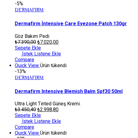
-5%
DERMAFIRM
Dermafirm İntensive Care Eyezone Patch 130gr
Göz Bakım Pedi
₺
7.390,00
₺
7.020,00
Sepete Ekle
İstek Listene Ekle
Compare
Quick View
Ürün tükendi
-13%
DERMAFIRM
Dermafirm Intensive Blemish Balm Spf30 50ml
Ultra Light Tinted Güneş Kremi.
₺
3.450,40
₺
2.998,80
Sepete Ekle
İstek Listene Ekle
Compare
Quick View
Ürün tükendi