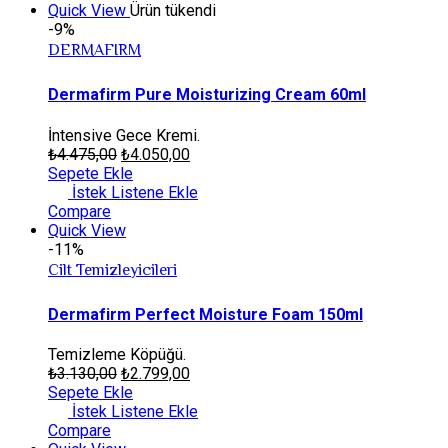
Quick View
Ürün tükendi
-9%
DERMAFIRM
Dermafirm Pure Moisturizing Cream 60ml
İntensive Gece Kremi.
₺
4.475,00
₺
4.050,00
Sepete Ekle
İstek Listene Ekle
Compare
Quick View
-11%
Cilt Temizleyicileri
Dermafirm Perfect Moisture Foam 150ml
Temizleme Köpüğü.
₺
3.130,00
₺
2.799,00
Sepete Ekle
İstek Listene Ekle
Compare