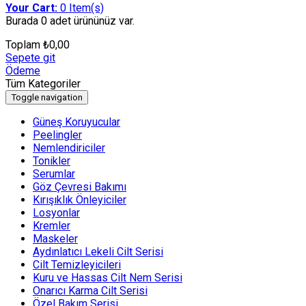
Your Cart:
0
Item(s)
Burada
0 adet
ürününüz var.
Toplam
₺
0,00
Sepete git
Ödeme
Tüm Kategoriler
Toggle navigation
Güneş Koruyucular
Peelingler
Nemlendiriciler
Tonikler
Serumlar
Göz Çevresi Bakımı
Kırışıklık Önleyiciler
Losyonlar
Kremler
Maskeler
Aydınlatıcı Lekeli Cilt Serisi
Cilt Temizleyicileri
Kuru ve Hassas Cilt Nem Serisi
Onarıcı Karma Cilt Serisi
Özel Bakım Serisi