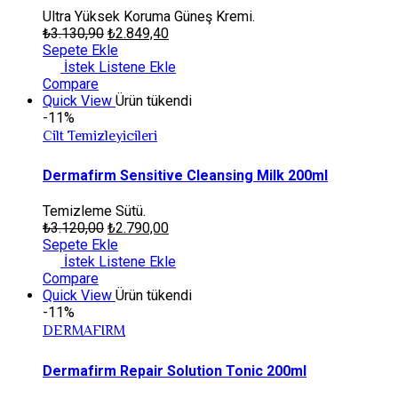
Ultra Yüksek Koruma Güneş Kremi.
₺
3.130,90
₺
2.849,40
Sepete Ekle
İstek Listene Ekle
Compare
Quick View
Ürün tükendi
-11%
Cilt Temizleyicileri
Dermafirm Sensitive Cleansing Milk 200ml
Temizleme Sütü.
₺
3.120,00
₺
2.790,00
Sepete Ekle
İstek Listene Ekle
Compare
Quick View
Ürün tükendi
-11%
DERMAFIRM
Dermafirm Repair Solution Tonic 200ml