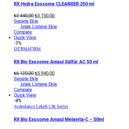
RX Hydra Exosome CLEANSER 250 ml
₺
3.440,00
₺
3.150,00
Sepete Ekle
İstek Listene Ekle
Compare
Quick View
-3%
DERMAFIRM
RX Bio Exosome Ampul Sülfür AC 50 ml
₺
6.120,00
₺
5.940,00
Sepete Ekle
İstek Listene Ekle
Compare
Quick View
-8%
Aydınlatıcı Lekeli Cilt Serisi
RX Bio Exosome Ampul Melavita-C – 50ml