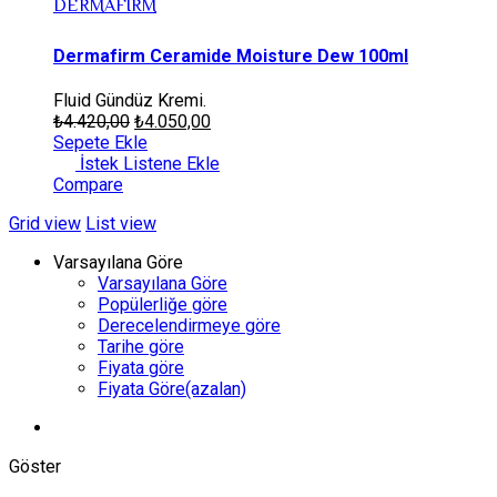
DERMAFIRM
Dermafirm Ceramide Moisture Dew 100ml
Fluid Gündüz Kremi.
₺
4.420,00
₺
4.050,00
Sepete Ekle
İstek Listene Ekle
Compare
Grid view
List view
Varsayılana Göre
Varsayılana Göre
Popülerliğe göre
Derecelendirmeye göre
Tarihe göre
Fiyata göre
Fiyata Göre(azalan)
Göster