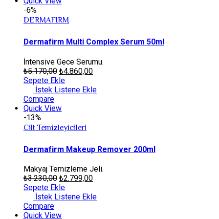
Quick View
-6%
DERMAFIRM
Dermafirm Multi Complex Serum 50ml
İntensive Gece Serumu.
₺
5.170,00
₺
4.860,00
Sepete Ekle
İstek Listene Ekle
Compare
Quick View
-13%
Cilt Temizleyicileri
Dermafirm Makeup Remover 200ml
Makyaj Temizleme Jeli.
₺
3.230,00
₺
2.799,00
Sepete Ekle
İstek Listene Ekle
Compare
Quick View