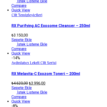
İstek Listene Ekle
Compare
Quick View
Cilt Temizleyicileri
RX Purifying AC Exosome Cleanser – 250ml
₺
3.150,00
Sepete Ekle
İstek Listene Ekle
Compare
Quick View
-14%
Aydınlatıcı Lekeli Cilt Serisi
RX Melavita-C Exozom Toneri – 200ml
₺
4.620,00
₺
3.996,00
Sepete Ekle
İstek Listene Ekle
Compare
Quick View
-8%