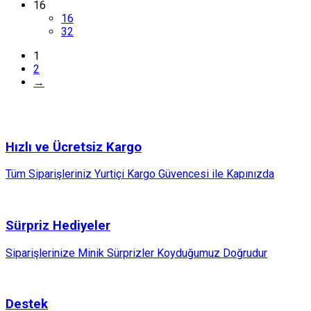
16
16
32
1
2
→
Hızlı ve Ücretsiz Kargo
Tüm Siparişleriniz Yurtiçi Kargo Güvencesi ile Kapınızda
Sürpriz Hediyeler
Siparişlerinize Minik Sürprizler Koyduğumuz Doğrudur
Destek